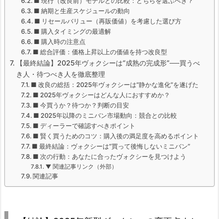
■ 現行（改良前）モデルとの比較：どちらを選ぶべき？
■ 納期と生産スケジュールの動向
■ リセールバリュー（再販価値）を考慮した選び方
■ 購入タイミングの最適解
■ 購入時の注意点
■ 総合評価：価格上昇以上の価値を持つ改良型
【最終結論】2025年ヴォクシーは“成熟の完成形”──買うべ
き人・待つべき人を徹底整理
■ 改良の総括：2025年ヴォクシーは“静かな進化”を遂げた
■ 2025年ヴォクシーはどんな人におすすめか？
■ 今買うか？待つか？判断の目安
■ 2025年以降のミニバン市場動向：競合との比較
■ ディーラーで確認すべきポイント
■ 賢く買うためのコツ：購入後の満足度を高めるポイント
■ 最終結論：ヴォクシーは“買って後悔しないミニバン”
■ 次の行動：あなたに合ったヴォクシーを見つけよう
▼ 関連記事リンク（外部）
関連記事