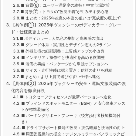
■ 背景⑥：ユーザー満足度の維持と中古市場対策
■ 背景⑦：トヨタの“改良主義”が生み出す安心感
■ まとめ：2025年改良の本当の狙いは“完成度の底上げ”
【具体例①】2025年ヴォクシーのボディカラー・グレー
ド・仕様変更まとめ
■ ボディカラー：人気色の刷新と高級感の演出
■ グレード体系：実用性とデザイン志向の2ライン
■ 外観仕様の細部調整：上質感アップの小改良
■ インテリア：操作性と快適性を高める微調整
■ 装備の再編：パッケージから単独オプションへ
■ サイズ・走行性能は据え置き：信頼の走りを継続
■ まとめ：より上質で選びやすい仕様へ進化
【具体例②】2025年ヴォクシーの安全・運転支援装備の強
化内容を徹底解説
■ トヨタセーフティセンスが最新バージョンへ進化
■ ブラインドスポットモニター（BSM）と安心降車アシス
トが標準装備化
■ パーキングサポートブレーキ（後方歩行者検知機能付
き）
■ ドライブサポート機能の改良：疲労軽減と快適性の向上
■ 周囲監視機能の拡充：デジタルミラー＆パノラミックビ