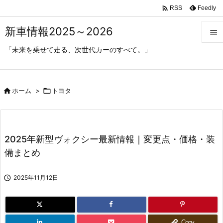

Feedly
RSS
新車情報2025～2026

「未来を乗せて走る、次世代カーのすべて。」

メニ

サイ

ホーム
>

トヨタ

前へ

2025年新型ヴォクシー最新情報｜変更点・価格・装
次へ
備まとめ

検索

2025年11月12日
Copy