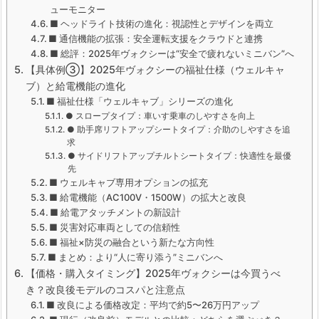
ューモニター
■ ヘッドライト技術の進化：視認性とデザインを両立
■ 通信機能の拡張：安全運転支援をクラウドと連携
■ 総評：2025年ヴォクシーは“安全で疲れないミニバン”へ
【具体例③】2025年ヴォクシーの福祉仕様（ウェルキャ
ブ）と給電機能の進化
■ 福祉仕様「ウェルキャブ」シリーズの進化
● スロープタイプ：車いす乗車のしやすさを向上
● 助手席リフトアップシートタイプ：介助のしやすさを追
求
● サイドリフトアップチルトシートタイプ：快適性を最優
先
■ ウェルキャブ専用オプションの拡充
■ 給電機能（AC100V・1500W）の拡大と改良
■ 給電アタッチメントの新設計
■ 災害対応車両としての信頼性
■ 福祉×防災の融合という新たな方向性
■ まとめ：より“人に寄り添う”ミニバンへ
【価格・購入タイミング】2025年ヴォクシーは今買うべ
き？改良後モデルのコスパと注意点
■ 改良による価格改定：平均で約5〜26万円アップ