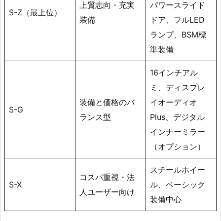
上質志向・充実
パワースライド
S-Z（最上位）
装備
ドア、フルLED
ランプ、BSM標
準装備
16インチアル
ミ、ディスプレ
装備と価格のバ
イオーディオ
S-G
ランス型
Plus、デジタル
インナーミラー
（オプション）
スチールホイー
コスパ重視・法
S-X
ル、ベーシック
人ユーザー向け
装備中心