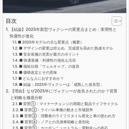
目次
【結論】2025年新型ヴォクシーの変更点まとめ：実用性と
快適性が進化
■ 2025年モデルの主な変更点（概要）
■ デザインの変更は控えめ、完成度を高めた熟成モデル
■ 安全装備の充実が最大のポイント
■ 快適装備・利便性の強化も注目
■ 福祉仕様「ウェルキャブ」の改良
■ 価格改定とその意味
■ どんな人におすすめか？
■ 結論：2025年ヴォクシーは「成熟した改良型」
【理由】なぜ2025年にヴォクシーが改良されたのか？背景
と戦略を徹底分析
■ 背景①：マイナーチェンジの周期と製品ライフサイクル
■ 背景②：ライバル車種の動きと市場競争
■ 背景③：消費者のライフスタイル変化と車の使われ方
■ 背景④：ノアとの兄弟車戦略と差別化
■ 背景⑤：カーボンニュートラル・電動化への布石