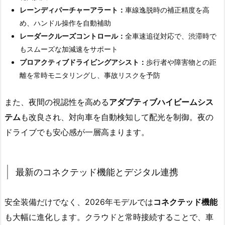
レーンディパーチャーアラート：
車線逸脱時の補正精度を高
め、ハンドル操作を自動補助
レーダークルーズコントロール：
全車速追従対応で、渋滞時で
もスムーズな加減速をサポート
プロアクティブドライビングアシスト：
歩行者や障害物との距
離を常時モニタリングし、事故リスクを予防
また、夜間の視認性を高める
アダプティブハイビームシス
テム
も改良され、対向車を自動検知して配光を制御。夜の
ドライブでも安心感が一層高まります。
最新のコネクテッド機能とデジタル連携
安全装備だけでなく、2026年モデルでは
コネクテッド機能
も大幅に進化します。クラウドと常時接続することで、車