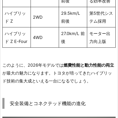
前後
る効率改善
ハイブリッ
29.5km/L
第5世代シス
2WD
ド Z
前後
テム採用
ハイブリッ
27.0km/L 前
モーター出
4WD
ド Z E-Four
後
力向上版
このように、2026年モデルでは
燃費性能と動力性能の両立
が最大の魅力になります。トヨタが培ってきたハイブリッ
ド技術の集大成といえる一台になるでしょう。
安全装備とコネクテッド機能の進化