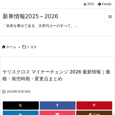

Feedly
RSS
新車情報2025～2026

「未来を乗せて走る、次世代カーのすべて。」

メニ

サイ

ホーム
>

トヨタ

前へ

ヤリスクロス マイナーチェンジ 2026 最新情報｜価
次へ
格・発売時期・変更点まとめ

検索

2025年10月16日
Copy