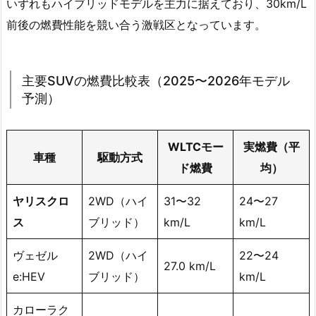
いずれもハイブリッドモデルを主力に据えており、30km/L
前後の燃費性能を競い合う激戦区となっています。
主要SUVの燃費比較表（2025〜2026年モデル
予測）
WLTCモー
実燃費（平
車種
駆動方式
ド燃費
均）
ヤリスクロ
2WD（ハイ
31〜32
24〜27
ス
ブリッド）
km/L
km/L
ヴェゼル
2WD（ハイ
22〜24
27.0 km/L
e:HEV
ブリッド）
km/L
カローラク