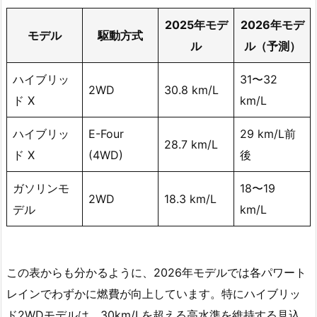
2025年モデ
2026年モデ
モデル
駆動方式
ル
ル（予測）
ハイブリッ
31〜32
2WD
30.8 km/L
ド X
km/L
ハイブリッ
E-Four
29 km/L前
28.7 km/L
ド X
(4WD)
後
ガソリンモ
18〜19
2WD
18.3 km/L
デル
km/L
この表からも分かるように、2026年モデルでは各パワート
レインでわずかに燃費が向上しています。特にハイブリッ
ド2WDモデルは、30km/Lを超える高水準を維持する見込