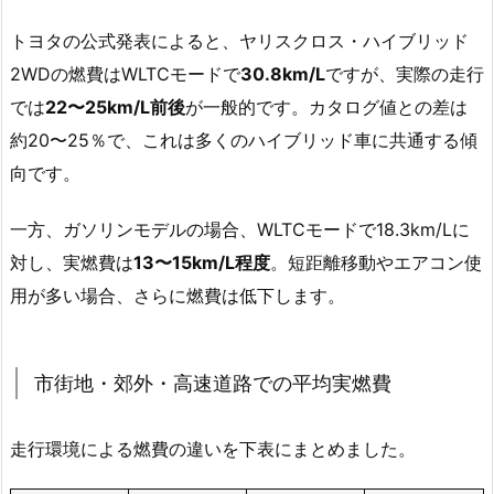
トヨタの公式発表によると、ヤリスクロス・ハイブリッド
2WDの燃費はWLTCモードで
30.8km/L
ですが、実際の走行
では
22〜25km/L前後
が一般的です。カタログ値との差は
約20〜25％で、これは多くのハイブリッド車に共通する傾
向です。
一方、ガソリンモデルの場合、WLTCモードで18.3km/Lに
対し、実燃費は
13〜15km/L程度
。短距離移動やエアコン使
用が多い場合、さらに燃費は低下します。
市街地・郊外・高速道路での平均実燃費
走行環境による燃費の違いを下表にまとめました。