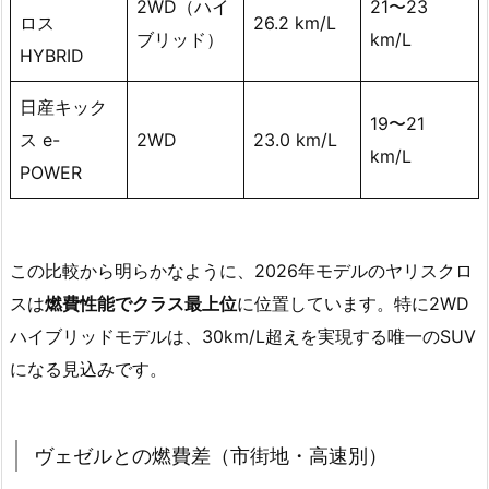
2WD（ハイ
21〜23
ロス
26.2 km/L
ブリッド）
km/L
HYBRID
日産キック
19〜21
ス e-
2WD
23.0 km/L
km/L
POWER
この比較から明らかなように、2026年モデルのヤリスクロ
スは
燃費性能でクラス最上位
に位置しています。特に2WD
ハイブリッドモデルは、30km/L超えを実現する唯一のSUV
になる見込みです。
ヴェゼルとの燃費差（市街地・高速別）