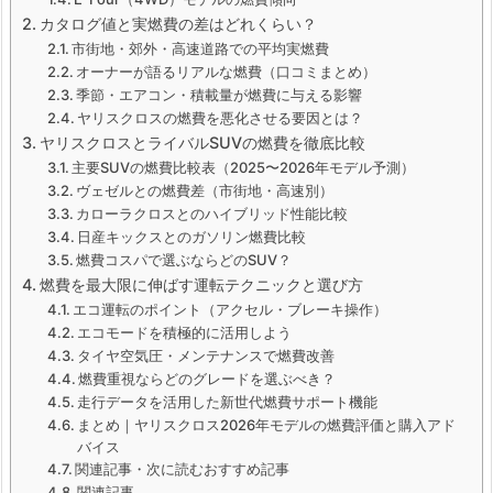
カタログ値と実燃費の差はどれくらい？
市街地・郊外・高速道路での平均実燃費
オーナーが語るリアルな燃費（口コミまとめ）
季節・エアコン・積載量が燃費に与える影響
ヤリスクロスの燃費を悪化させる要因とは？
ヤリスクロスとライバルSUVの燃費を徹底比較
主要SUVの燃費比較表（2025〜2026年モデル予測）
ヴェゼルとの燃費差（市街地・高速別）
カローラクロスとのハイブリッド性能比較
日産キックスとのガソリン燃費比較
燃費コスパで選ぶならどのSUV？
燃費を最大限に伸ばす運転テクニックと選び方
エコ運転のポイント（アクセル・ブレーキ操作）
エコモードを積極的に活用しよう
タイヤ空気圧・メンテナンスで燃費改善
燃費重視ならどのグレードを選ぶべき？
走行データを活用した新世代燃費サポート機能
まとめ｜ヤリスクロス2026年モデルの燃費評価と購入アド
バイス
関連記事・次に読むおすすめ記事
関連記事