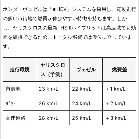
ホンダ・ヴェゼルは「e:HEV」システムを採用し、電動走行
の多い市街地で燃費が伸びやすい特徴を持ちます。しか
し、ヤリスクロスの最新THS IIハイブリッドは高速域でも効
率を維持できるため、トータル燃費では優位に立っていま
す。
ヤリスクロ
走行環境
ヴェゼル
燃費差
ス（予測）
市街地
23 km/L
22 km/L
＋1 km/L
郊外
26 km/L
24 km/L
＋2 km/L
高速道路
28 km/L
25 km/L
＋3 km/L