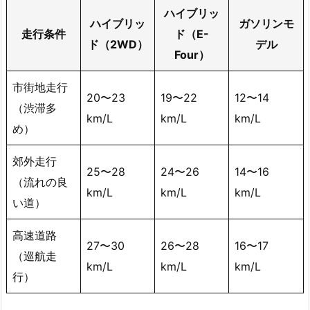
ハイブリッ
ハイブリッ
ガソリンモ
走行条件
ド（E-
ド（2WD）
デル
Four）
市街地走行
20〜23
19〜22
12〜14
（渋滞多
km/L
km/L
km/L
め）
郊外走行
25〜28
24〜26
14〜16
（流れの良
km/L
km/L
km/L
い道）
高速道路
27〜30
26〜28
16〜17
（巡航走
km/L
km/L
km/L
行）