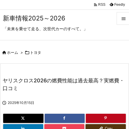

Feedly
RSS
新車情報2025～2026

「未来を乗せて走る、次世代カーのすべて。」

メニ

サイ

ホーム
>

トヨタ

前へ

ヤリスクロス2026の燃費性能は過去最高？実燃費・
次へ
口コミ

検索

2025年10月15日
Copy