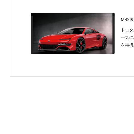
MR2
トヨタ
一気に
を再構