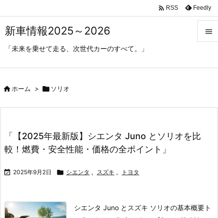

Feedly
RSS
新車情報2025～2026

「未来を乗せて走る、次世代カーのすべて。」

メニ

サイ

ホーム
>

ソリオ

前へ

「【2025年最新版】シエンタ Juno とソリオを比
次へ
較！燃費・安全性能・価格の全ポイント」

検索

2025年9月2日

シエンタ
,
スズキ
,
トヨタ
シエンタ Juno とスズキ ソリオの基本概要
ト