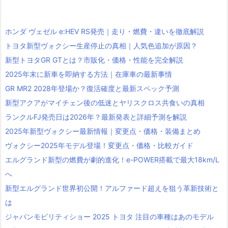
ホンダ ヴェゼル e:HEV RS発売｜走り・燃費・違いを徹底解説
トヨタ新型ヴォクシー生産停止の真相｜人気色追加が原因？
新型トヨタGR GTとは？市販化・価格・性能を完全解説
2025年末に新車を即納する方法｜在庫車の最新事情
GR MR2 2028年登場か？復活確度と最新スペック予測
新型アクアがマイチェン後の低迷とヤリスクロス共食いの真相
ランクルFJ発売日は2026年？最新発表と詳細予測を解説
2025年新型ヴォクシー最新情報｜変更点・価格・装備まとめ
ヴォクシー2025年モデル登場！変更点・価格・比較ガイド
エルグランド新型の燃費が劇的進化！e-POWER搭載で最大18km/L
へ
新型エルグランド世界初公開！アルファード超えを狙う革新技術と
は
ジャパンモビリティショー 2025 トヨタ 注目の車種はあのモデル