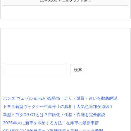
記事を読む
エルグランド 新 ...
検索
検索
ホンダ ヴェゼル e:HEV RS発売｜走り・燃費・違いを徹底解説
トヨタ新型ヴォクシー生産停止の真相｜人気色追加が原因？
新型トヨタGR GTとは？市販化・価格・性能を完全解説
2025年末に新車を即納する方法｜在庫車の最新事情
GR MR2 2028年登場か？復活確度と最新スペック予測