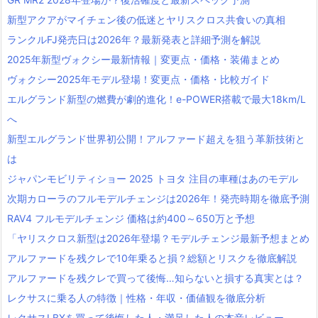
新型アクアがマイチェン後の低迷とヤリスクロス共食いの真相
ランクルFJ発売日は2026年？最新発表と詳細予測を解説
2025年新型ヴォクシー最新情報｜変更点・価格・装備まとめ
ヴォクシー2025年モデル登場！変更点・価格・比較ガイド
エルグランド新型の燃費が劇的進化！e-POWER搭載で最大18km/L
へ
新型エルグランド世界初公開！アルファード超えを狙う革新技術と
は
ジャパンモビリティショー 2025 トヨタ 注目の車種はあのモデル
次期カローラのフルモデルチェンジは2026年！発売時期を徹底予測
RAV4 フルモデルチェンジ 価格は約400～650万と予想
「ヤリスクロス新型は2026年登場？モデルチェンジ最新予想まとめ
アルファードを残クレで10年乗ると損？総額とリスクを徹底解説
アルファードを残クレで買って後悔…知らないと損する真実とは？
レクサスに乗る人の特徴｜性格・年収・価値観を徹底分析
レクサスLBXを買って後悔した人・満足した人の本音レビュー