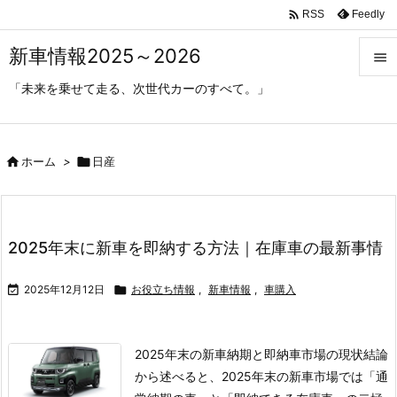

Feedly
RSS
新車情報2025～2026

「未来を乗せて走る、次世代カーのすべて。」

メニ

サイ

ホーム
>

日産

前へ

2025年末に新車を即納する方法｜在庫車の最新事情
次へ


2025年12月12日

お役立ち情報
,
新車情報
,
車購入
検索
2025年末の新車納期と即納車市場の現状
結論
から述べると、2025年末の新車市場では「通